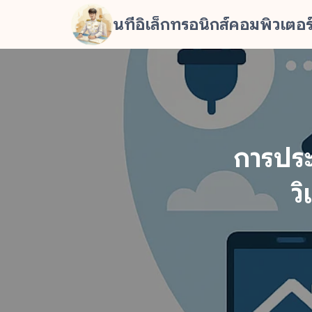
Skip
นทีอิเล็กทรอนิกส์คอมพิวเตอร
to
content
Se
fo
การปร
ว