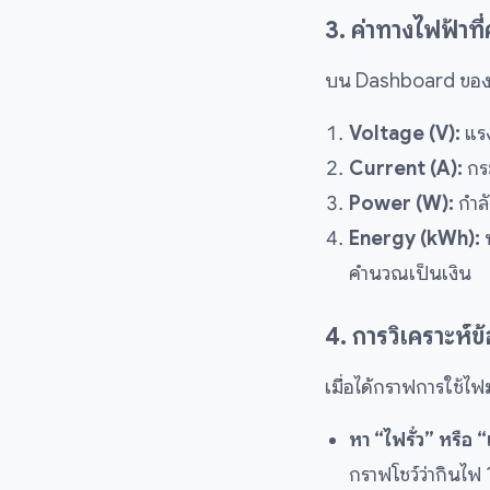
3. ค่าทางไฟฟ้าที
บน Dashboard ของแอป
Voltage (V):
แรง
Current (A):
กระ
Power (W):
กำลั
Energy (kWh):
พ
คำนวณเป็นเงิน
4. การวิเคราะห์
เมื่อได้กราฟการใช้ไฟ
หา “ไฟรั่ว” หรือ “
กราฟโชว์ว่ากินไ