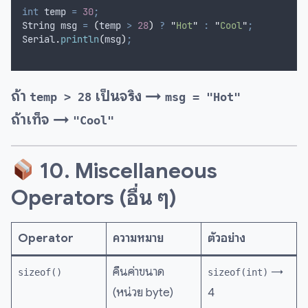
int
 temp 
=
30
;
String msg 
=
(
temp 
>
28
)
?
"
Hot
"
:
"
Cool
"
;
Serial
.
println
(
msg
)
;
ถ้า
เป็นจริง →
temp > 28
msg = "Hot"
ถ้าเท็จ →
"Cool"
10. Miscellaneous
Operators (อื่น ๆ)
Operator
ความหมาย
ตัวอย่าง
คืนค่าขนาด
→
sizeof()
sizeof(int)
(หน่วย byte)
4