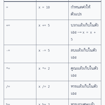
กำหนดค่าให้
=
x = 10
ตัวแปร
บวกแล้วเก็บในตัว
+=
x += 5
เอง →
x = x +
5
ลบแล้วเก็บในตัว
-=
x -= 5
เอง
คูณแล้วเก็บในตัว
*=
x *= 2
เอง
หารแล้วเก็บในตัว
/=
x /= 2
เอง
หารเอาเศษแล้ว
%=
x %= 2