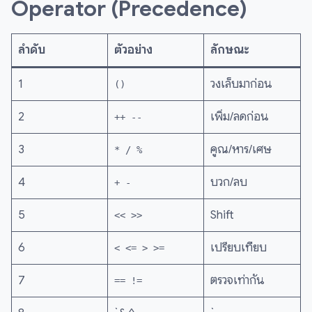
Operator (Precedence)
ลำดับ
ตัวอย่าง
ลักษณะ
1
วงเล็บมาก่อน
()
2
เพิ่ม/ลดก่อน
++ --
3
คูณ/หาร/เศษ
* / %
4
บวก/ลบ
+ -
5
Shift
<< >>
6
เปรียบเทียบ
< <= > >=
7
ตรวจเท่ากัน
== !=