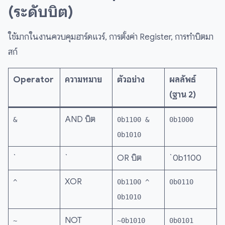
(ระดับบิต)
ใช้มากในงานควบคุมฮาร์ดแวร์, การตั้งค่า Register, การทำบิตมา
สก์
Operator
ความหมาย
ตัวอย่าง
ผลลัพธ์
(ฐาน 2)
AND บิต
&
0b1100 &
0b1000
0b1010
`
`
OR บิต
`0b1100
XOR
^
0b1100 ^
0b0110
0b1010
NOT
~
~0b1010
0b0101