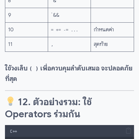
8
`& ^
`
9
`&&
10
กำหนดค่า
= += -= ...
11
สุดท้าย
,
ใช้วงเล็บ
เพื่อควบคุมลำดับเสมอ จะปลอดภัย
( )
ที่สุด
12. ตัวอย่างรวม: ใช้
Operators ร่วมกัน
C++