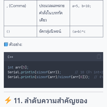
(Comma)
ประมวลผลหลาย
,
a=5, b=10;
คำสั่งในบรรทัด
เดียว
จัดกลุ่มนิพจน์
()
(a+b)*c
ตัวอย่าง:
C++
int
arr
[
5
]
;
Serial
.
println
(
sizeof
(
arr
))
;
       // 10 (ถ้า int=2 
Serial
.
println
(
sizeof
(
arr
)
/sizeof
(
arr
[
0
]))
;
  // จำนว
11. ลำดับความสำคัญของ