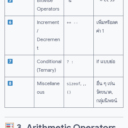
Bitwise
`&
^ ~ << >>`
Operators
Increment
เพิ่มหรือลด
++ --
/
ค่า 1
Decremen
t
Conditional
if แบบย่อ
? :
(Ternary)
Miscellane
,
,
อื่น ๆ เช่น
sizeof
,
ous
วัดขนาด,
()
กลุ่มนิพจน์
3. Arithmetic Operators