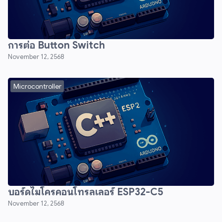
การต่อ Button Switch
November 12, 2568
Microcontroller
บอร์ดไมโครคอนโทรลเลอร์ ESP32-C5
November 12, 2568