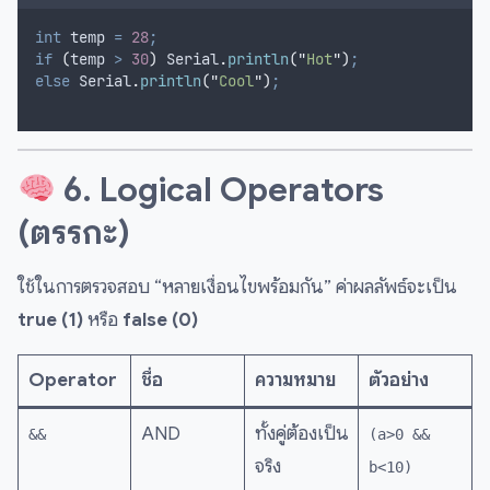
int
 temp 
=
28
;
if
(
temp 
>
30
)
Serial
.
println
(
"
Hot
"
)
;
else
Serial
.
println
(
"
Cool
"
)
;
6. Logical Operators
(ตรรกะ)
ใช้ในการตรวจสอบ “หลายเงื่อนไขพร้อมกัน” ค่าผลลัพธ์จะเป็น
true (1)
หรือ
false (0)
Operator
ชื่อ
ความหมาย
ตัวอย่าง
AND
ทั้งคู่ต้องเป็น
&&
(a>0 &&
จริง
b<10)