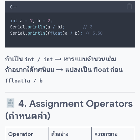
C++
int
 a 
=
7
,
 b 
=
2
;
Serial
.
println
(
a 
/
 b
)
;
       // 3
Serial
.
println
((
float
)
a 
/
 b
)
;
 // 3.50
ถ้าเป็น
→ หารแบบจำนวนเต็ม
int / int
ถ้าอยากได้ทศนิยม → แปลงเป็น float ก่อน
(float)a / b
4. Assignment Operators
(กำหนดค่า)
Operator
ตัวอย่าง
ความหมาย