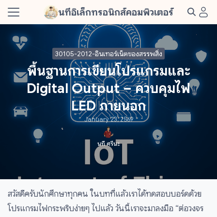
Skip
นทีอิเล็กทรอนิกส์คอมพิวเตอร์
to
Search
content
for:
30105-2012-อินเทอร์เน็ตของสรรพสิ่ง
s
พื้นฐานการเขียนโปรแกรมและ
t Me
Digital Output – ควบคุมไฟ
LED ภายนอก
January 23, 2569
นที ศรีนะ
สวัสดีครับนักศึกษาทุกคน ในบทที่แล้วเราได้ทดสอบบอร์ดด้วย
โปรแกรมไฟกระพริบง่ายๆ ไปแล้ว วันนี้เราจะมาลงมือ “ต่อวงจร