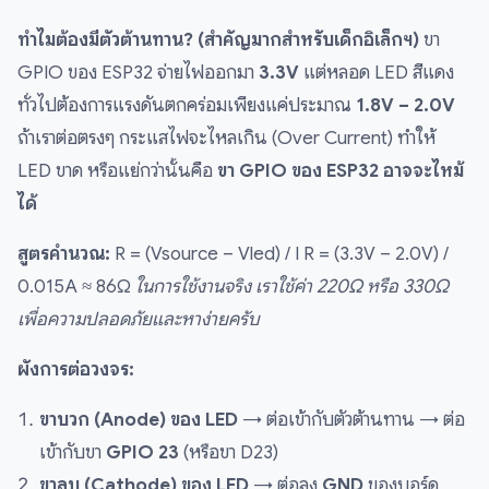
ทำไมต้องมีตัวต้านทาน? (สำคัญมากสำหรับเด็กอิเล็กฯ)
ขา
GPIO ของ ESP32 จ่ายไฟออกมา
3.3V
แต่หลอด LED สีแดง
ทั่วไปต้องการแรงดันตกคร่อมเพียงแค่ประมาณ
1.8V – 2.0V
ถ้าเราต่อตรงๆ กระแสไฟจะไหลเกิน (Over Current) ทำให้
LED ขาด หรือแย่กว่านั้นคือ
ขา GPIO ของ ESP32 อาจจะไหม้
ได้
สูตรคำนวณ:
R = (Vsource – Vled) / I R = (3.3V – 2.0V) /
0.015A ≈ 86Ω
ในการใช้งานจริง เราใช้ค่า 220Ω หรือ 330Ω
เพื่อความปลอดภัยและหาง่ายครับ
ผังการต่อวงจร:
ขาบวก (Anode) ของ LED
→ ต่อเข้ากับตัวต้านทาน → ต่อ
เข้ากับขา
GPIO 23
(หรือขา D23)
ขาลบ (Cathode) ของ LED
→ ต่อลง
GND
ของบอร์ด