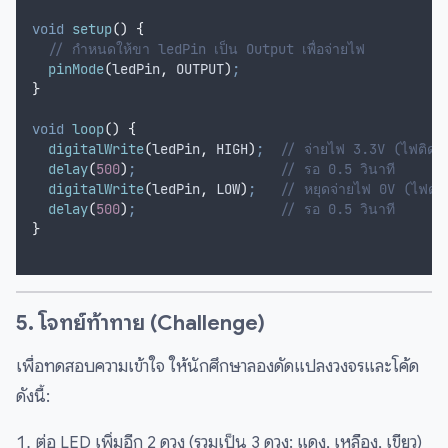
void
setup
()
{
  // กำหนดให้ขา ledPin เป็น Output เพื่อจ่ายไฟ
pinMode
(
ledPin
,
 OUTPUT
)
;
}
void
loop
()
{
digitalWrite
(
ledPin
,
 HIGH
)
;
  // จ่ายไฟ 3.3V (ไฟติด)
delay
(
500
)
;
                  // รอ 0.5 วินาที
digitalWrite
(
ledPin
,
 LOW
)
;
   // หยุดจ่ายไฟ 0V (ไฟดับ
delay
(
500
)
;
                  // รอ 0.5 วินาที
}
5. โจทย์ท้าทาย (Challenge)
เพื่อทดสอบความเข้าใจ ให้นักศึกษาลองดัดแปลงวงจรและโค้ด
ดังนี้:
ต่อ LED เพิ่มอีก 2 ดวง (รวมเป็น 3 ดวง: แดง, เหลือง, เขียว)