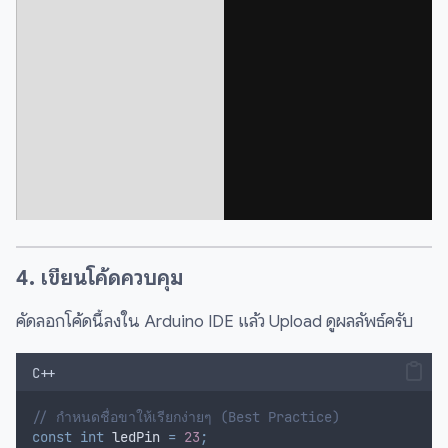
4. เขียนโค้ดควบคุม
คัดลอกโค้ดนี้ลงใน Arduino IDE แล้ว Upload ดูผลลัพธ์ครับ
C++
// กำหนดชื่อขาให้เรียกง่ายๆ (Best Practice)
const
int
 ledPin 
=
23
;