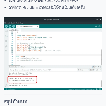
ยิ่งตัวเลขเข้าใกล้ 0 ยิ่งดี (เช่น -50 ดีกว่า -90)
ถ้าต่ำกว่า -85 dBm อาจจะเริ่มใช้งานไม่เสถียรครับ
สรุปท้ายบท