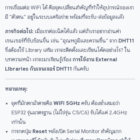
การเชื่อมต่อ WiFi ได้ คือจุดเปลี่ยนสำคัญที่ทำให้อุปกรณ์ของเรา
มี “ตัวตน” อยู่ในระบบเครือข่าย พร้อมที่จะรับ-ส่งข้อมูลแล้ว
ภารกิจต่อไป:
เมื่อเราต่อเน็ตได้แล้ว แต่ถ้าเราอยากอ่านค่า
เซนเซอร์ที่ซับซ้อนขึ้น เช่น “อุณหภูมิและความชื้น” จาก
DHT11
ซึ่งต้องใช้ Library เสริม เราจะติดตั้งและเขียนโค้ดอย่างไร? ใน
บทความหน้า เราจะมาเรียนรู้เรื่อง
การใช้งาน External
Libraries กับเซนเซอร์ DHT11
กันครับ
หมายเหตุ:
จุดที่มักตกม้าตายคือ
WiFi 5GHz
ครับ ต้องย้ำเสมอว่า
ESP32 รุ่นมาตรฐาน (ไม่ใช่รุ่น C5/C6) รับได้แค่ 2.4GHz
เท่านั้น
การกดปุ่ม
Reset
หลังเปิด Serial Monitor สำคัญมาก