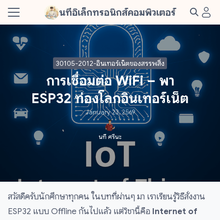
Skip
นทีอิเล็กทรอนิกส์คอมพิวเตอร์
to
Search
content
for:
30105-2012-อินเทอร์เน็ตของสรรพสิ่ง
s
การเชื่อมต่อ WiFi – พา
t Me
ESP32 ท่องโลกอินเทอร์เน็ต
January 23, 2569
นที ศรีนะ
สวัสดีครับนักศึกษาทุกคน ในบทที่ผ่านๆ มา เราเรียนรู้วิธีสั่งงาน
ESP32 แบบ Offline กันไปแล้ว แต่วิชานี้คือ
Internet of