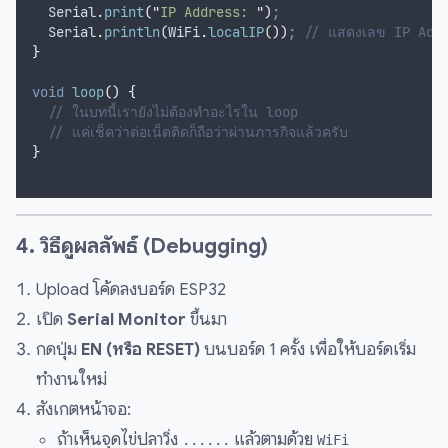
Serial
.
print
(
"
IP Address: 
"
)
;
Serial
.
println
(
WiFi
.
localIP
())
;
 // แสดงเลข IP Add
}
void
loop
()
{
  // ในบทนี้เรายังไม่ต้องทำอะไรใน loop
  // แค่เช็คว่าต่อเน็ตติดก็ถือว่าผ่านภารกิจแล้วครับ
}
4. วิธีดูผลลัพธ์ (Debugging)
Upload โค้ดลงบอร์ด ESP32
เปิด
Serial Monitor
ขึ้นมา
กดปุ่ม
EN (หรือ RESET)
บนบอร์ด 1 ครั้ง เพื่อให้บอร์ดเริ่ม
ทำงานใหม่
สังเกตหน้าจอ:
ถ้าเห็นจุดไข่ปลาวิ่ง
แล้วตามด้วย
......
WiFi