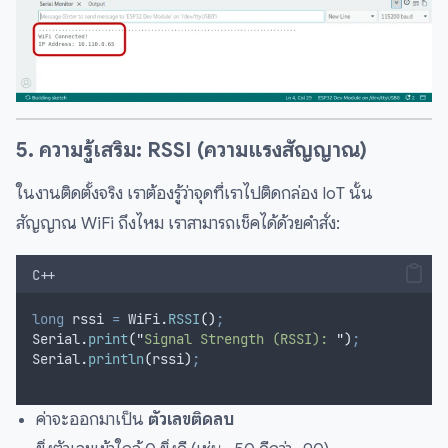
5. ความรู้เสริม: RSSI (ความแรงสัญญาณ)
ในงานติดตั้งจริง เราต้องรู้ว่าจุดที่เราไปติดกล่อง IoT นั้น
สัญญาณ WiFi ถึงไหม เราสามารถเช็คได้ด้วยคำสั่ง:
C++
long
 rssi 
=
WiFi
.
RSSI
()
;
Serial
.
print
(
"
Signal Strength (RSSI): 
"
)
;
Serial
.
println
(
rssi
)
;
ค่าจะออกมาเป็น
ตัวเลขติดลบ