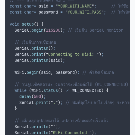
const
char*
 ssid 
=
"
YOUR_WIFI_NAME
"
;
      // ใส่ชื่อ W
const
char*
 password 
=
"
YOUR_WIFI_PASS
"
;
  // ใส่รหัสผ
void
setup
()
{
Serial
.
begin
(
115200
)
;
 // เริ่มต้น Serial Monitor
  // เริ่มต้นการเชื่อมต่อ
Serial
.
println
()
;
Serial
.
print
(
"
Connecting to WiFi: 
"
)
;
Serial
.
println
(
ssid
)
;
WiFi
.
begin
(
ssid
,
 password
)
;
 // คำสั่งเชื่อมต่อ
  // วนลูปเช็คสถานะ จนกว่าจะเชื่อมต่อได้ (WL_CONNECTED)
while
(
WiFi
.
status
()
!=
 WL_CONNECTED
)
{
delay
(
500
)
;
Serial
.
print
(
"
.
"
)
;
 // พิมพ์จุดไข่ปลาไปเรื่อยๆ ระหว่างร
}
  // เมื่อหลุดลูปออกมาได้ แปลว่าเชื่อมต่อสำเร็จแล้ว
Serial
.
println
(
""
)
;
Serial
.
println
(
"
WiFi Connected!
"
)
;