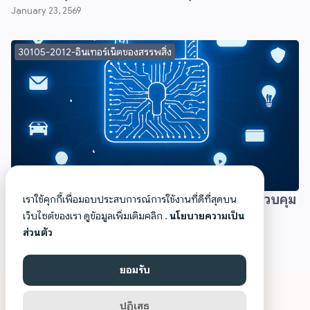
January 23, 2569
30105-2012-อินเทอร์เน็ตของสรรพสิ่ง
Workshop 1 – สร้างระบบ Smart Home ควบคุม
เราใช้คุกกี้เพื่อมอบประสบการณ์การใช้งานที่ดีที่สุดบน
ไฟและพัดลมอัตโนมัติ
เว็บไซต์ของเรา ดูข้อมูลเพิ่มเติมคลิก .
นโยบายความเป็น
ส่วนตัว
January 23, 2569
ยอมรับ
NATHEE ELECCOM ©2026 ALL RIGHTS RESERVED.
ปฏิเสธ