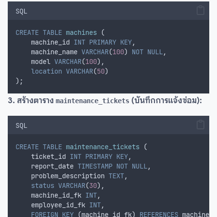
SQL
CREATE
TABLE
machines
 (
    machine_id 
INT
PRIMARY KEY
,
    machine_name 
VARCHAR
(
100
) 
NOT NULL
,
    model 
VARCHAR
(
100
),
location
VARCHAR
(
50
)
);
3. สร้างตาราง
(บันทึกการแจ้งซ่อม):
maintenance_tickets
SQL
CREATE
TABLE
maintenance_tickets
 (
    ticket_id 
INT
PRIMARY KEY
,
    report_date 
TIMESTAMP
NOT NULL
,
    problem_description 
TEXT
,
status
VARCHAR
(
30
),
    machine_id_fk 
INT
,
    employee_id_fk 
INT
,
FOREIGN KEY
 (machine_id_fk) 
REFERENCES
 machines(