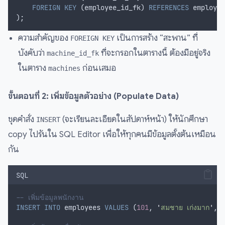
FOREIGN KEY
 (employee_id_fk) 
REFERENCES
 employee
);
ความสำคัญของ
เป็นการสร้าง “สะพาน” ที่
FOREIGN KEY
บังคับว่า
ที่จะกรอกในตารางนี้ ต้องมีอยู่จริง
machine_id_fk
ในตาราง
ก่อนเสมอ
machines
ขั้นตอนที่ 2: เพิ่มข้อมูลตัวอย่าง (Populate Data)
ชุดคำสั่ง
(จะเรียนละเอียดในสัปดาห์หน้า) ให้นักศึกษา
INSERT
copy ไปรันใน SQL Editor เพื่อให้ทุกคนมีข้อมูลตั้งต้นเหมือน
กัน
SQL
-- เพิ่มข้อมูลพนักงาน
INSERT INTO
 employees 
VALUES
 (
101
, 
'
สมชาย เก่งมาก
'
, 