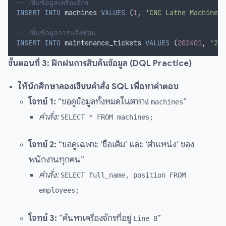
-- เพิ่มข้อมูลเครื่องจักร
INSERT INTO
 machines 
VALUES
 (
1
, 
'
CNC Lathe Machine 0
-- เพิ่มข้อมูลการแจ้งซ่อม
INSERT INTO
 maintenance_tickets 
VALUES
 (
202401
, 
'
202
ขั้นตอนที่ 3: ฝึกฝนการสืบค้นข้อมูล (DQL Practice)
ให้นักศึกษาลองเขียนคำสั่ง SQL เพื่อหาคำตอบ
โจทย์ 1:
“ขอดูข้อมูลทั้งหมดในตาราง
”
machines
คำสั่ง:
SELECT * FROM machines;
โจทย์ 2:
“ขอดูเฉพาะ ‘ชื่อเต็ม’ และ ‘ตำแหน่ง’ ของ
พนักงานทุกคน”
คำสั่ง:
SELECT full_name, position FROM
employees;
โจทย์ 3:
“ค้นหาเครื่องจักรที่อยู่
”
Line B