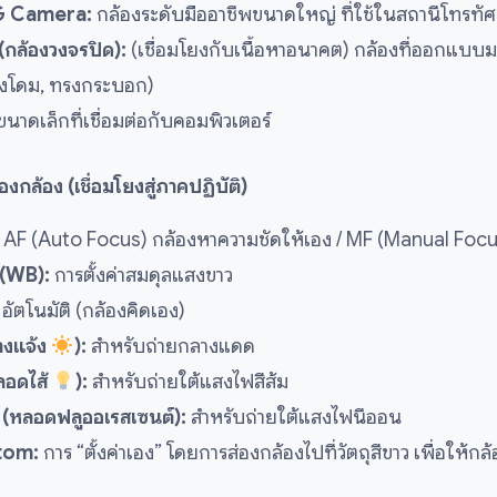
G Camera:
กล้องระดับมืออาชีพขนาดใหญ่ ที่ใช้ในสถานีโทรทัศ
ล้องวงจรปิด):
(เชื่อมโยงกับเนื้อหาอนาคต) กล้องที่ออกแบบม
รงโดม, ทรงกระบอก)
นาดเล็กที่เชื่อมต่อกับคอมพิวเตอร์
องกล้อง (เชื่อมโยงสู่ภาคปฏิบัติ)
AF (Auto Focus) กล้องหาความชัดให้เอง / MF (Manual Focus)
(WB):
การตั้งค่าสมดุลแสงขาว
อัตโนมัติ (กล้องคิดเอง)
างแจ้ง
):
สำหรับถ่ายกลางแดด
ลอดไส้
):
สำหรับถ่ายใต้แสงไฟสีส้ม
(หลอดฟลูออเรสเซนต์):
สำหรับถ่ายใต้แสงไฟนีออน
tom:
การ “ตั้งค่าเอง” โดยการส่องกล้องไปที่วัตถุสีขาว เพื่อให้กล้อ