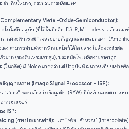
ย:
ช้า, กินไฟมาก, กระบวนการผลิตแพง
Complementary Metal-Oxide-Semiconductor):
ทคโนโลยีปัจจุบัน (ที่ใช้ในมือถือ, DSLR, Mirrorless, กล้องวงจ
าร: แต่ละพิกเซลมี “วงจรขยายสัญญาณและแปลงค่า” (Amplifie
วเอง สามารถอ่านค่าจากพิกเซลใดก็ได้โดยตรง ไม่ต้องรอส่งต่อ
เร็วมาก (รองรับเฟรมเรทสูง), ประหยัดไฟ, ผลิตง่ายราคาถูก
ย:
(ในอดีต) มี Noise มากกว่า แต่ปัจจุบันพัฒนาจนเทียบเท่าหรือ
ลสัญญาณภาพ (Image Signal Processor – ISP):
น “สมอง” ของกล้อง รับข้อมูลดิบ (RAW) ที่ยังเป็นลายตารางหม
าจากเซนเซอร์
ของ ISP:
cing (การประมาณค่าสี):
“เดา” หรือ “คำนวณ” (Interpolate)