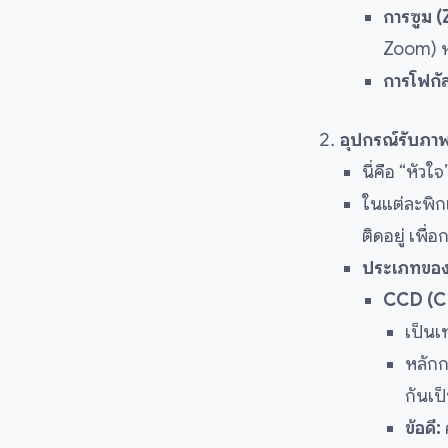
การซูม 
Zoom) ห
การโฟกั
อุปกรณ์รับภา
นี่คือ “หัว
ในแต่ละพิก
ติดอยู่ เพื่
ประเภทของเ
CCD (C
เป็นเ
หลักก
กันเป
ข้อดี: