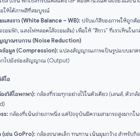
เซล (เช่น พิกเซลที่รับแค่สีแดง ISP ต้องคำนวณค่าสีเขียวและน้ำ
ื่อให้ได้ภาพสีที่สมบูรณ์
ยแสงขาว (White Balance – WB):
ปรับแก้สีของภาพให้ถูกต้
อมฟ้า, แสงไฟหลอดไส้จะอมส้ม) เพื่อให้ “สีขาว” ที่เราเห็นในกล
ัญญาณรบกวน (Noise Reduction)
ัดข้อมูล (Compression):
แปลงสัญญาณภาพเป็นรูปแบบมาตรฐ
อกไปยังช่องสัญญาณ (Output)
ิดีโอ
องวิดีโอพกพา):
กล้องที่รวมทุกอย่างไว้ในตัวเดียว (เลนส์, ตัวกล้อ
d)
ss:
กล้องที่เน้นถ่ายภาพนิ่ง แต่ปัจจุบันมีความสามารถสูงมากใน
(เช่น GoPro):
กล้องขนาดเล็ก ทนทาน เน้นมุมกว้าง สำหรับก