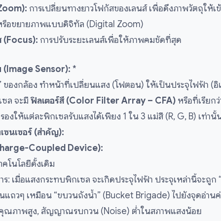
(Zoom):
การเปลี่ยนทางยาวโฟกัสของเลนส์ เพื่อดึงภาพวัตถุให้เข
รือขยายภาพแบบดิจิทัล (Digital Zoom)
ส (Focus):
การปรับระยะเลนส์เพื่อให้ภาพคมชัดที่สุด
พ (Image Sensor):
*
ใจ” ของกล้อง ทำหน้าที่เปลี่ยนแสง (โฟตอน) ให้เป็นประจุไฟฟ้า (อ
เซล จะมี
ฟิลเตอร์สี (Color Filter Array – CFA)
หรือที่เรียกว
อกรองให้แต่ละพิกเซลรับแสงได้เพียง 1 ใน 3 แม่สี (R, G, B) เท่านั้
ซนเซอร์ (สำคัญ):
harge-Coupled Device):
ทคโนโลยีดั้งเดิม
าร: เมื่อแสงกระทบพิกเซล จะเกิดประจุไฟฟ้า ประจุเหล่านี้จะถูก 
็นแถวๆ เหมือน “ขบวนถังน้ำ” (Bucket Brigade) ไปยังจุดอ่านค่
คุณภาพสูง, สัญญาณรบกวน (Noise) ต่ำในสภาพแสงน้อย