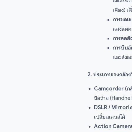
แต่ละพิก
เคียง) เพ
การชดเช
แสงแดดจะ
การลดส
การบีบอ
และส่งอ
2. ประเภทของกล้องว
Camcorder (กล้
ถือถ่าย (Handhel
DSLR / Mirrorle
เปลี่ยนเลนส์ได้
Action Camera 