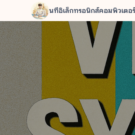
Skip
นทีอิเล็กทรอนิกส์คอมพิวเตอร
to
content
Se
fo